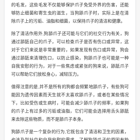
的毛发，这些毛发不仅能够保护爪子免受外界的伤害，还能
够防止细菌和寄生虫的滋生，当狗舔爪子时，实际上是在清
除爪子上的污垢、油脂和细菌，以保持爪子的清洁和健康。
除了清洁作用外,狗舔爪子还可能与它们的社交行为有关，狗
通过舔舐自己的爪子，可以检查爪子是否有伤口或异常，这
对于它们来说是非常重要的，如果发现有伤口或异常，狗会
通过舔舐来清理伤口，以防止感染，狗舔爪子也可能是一种
自我安慰的行为，对于一些焦虑或紧张的狗来说，舔舐爪子
可以帮助它们放松身心，减轻压力。
值得注意的是,并不是所有的狗都会频繁地舔爪子，有些狗可
能因为遗传因素而天生就不太喜欢舔爪子，或者在某些情况
下，比如受伤或生病时，可能会减少舔爪子的频率，如果狗
的爪子上有过多的污垢或油脂，它们可能会选择用舌头舔舐
来去除这些物质，而不是舔爪子本身。
狗舔爪子是一个复杂的行为,它既包含了清洁和卫生的因素，
也涉及到社交和自我安慰的需求，了解狗舔爪子的原因有助