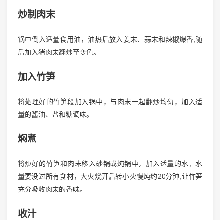
炒制肉末
锅中倒入适量食用油，油热后放入姜末、蒜末和辣椒爆香,随
后加入猪肉末翻炒至变色。
加入竹笋
将处理好的竹笋段加入锅中，与肉末一起翻炒均匀，加入适
量的酱油、盐和糖调味。
焖煮
将炒好的竹笋和肉末移入砂锅或炖锅中，加入适量的水，水
量要没过所有食材，大火烧开后转小火慢炖约20分钟,让竹笋
充分吸收肉末的香味。
收汁