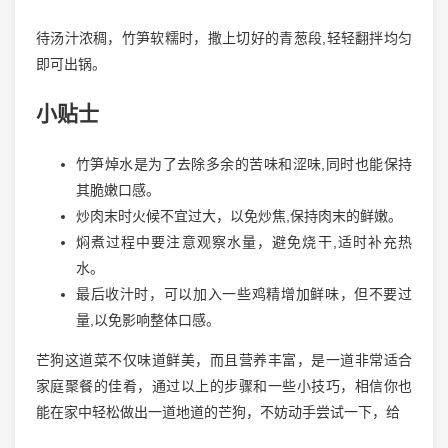
待汤汁浓稠，竹笋软糯时，撒上切好的青葱段,轻轻翻拌均匀
即可出锅。
小贴士
竹笋焯水是为了去除多余的苦味和涩味,同时也能保持
其脆嫩口感。
炒肉末时火候不宜过大，以免炒焦,保持肉末的鲜嫩。
焖煮过程中要注意观察水量，避免烧干,适时补充热
水。
最后收汁时，可以加入一些鸡精增加鲜味，但不要过
量,以免影响整体口感。
芒狗这道菜不仅味道鲜美，而且营养丰富，是一道非常适合
家庭聚餐的佳肴，通过以上的步骤和一些小技巧，相信你也
能在家中轻松做出一道地道的芒狗，不妨动手尝试一下，给