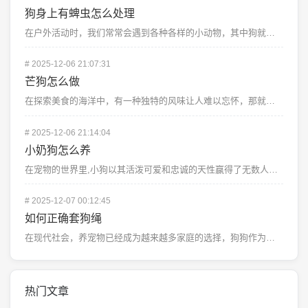
狗身上有蜱虫怎么处理
在户外活动时，我们常常会遇到各种各样的小动物，其中狗就是最常见的一种，有时候我们的狗狗可能会被蜱虫叮...
#
2025-12-06 21:07:31
芒狗怎么做
在探索美食的海洋中，有一种独特的风味让人难以忘怀，那就是来自东南亚的美味——芒狗，这种看似普通却蕴含...
#
2025-12-06 21:14:04
小奶狗怎么养
在宠物的世界里,小狗以其活泼可爱和忠诚的天性赢得了无数人的喜爱，特别是那些刚出生不久的小奶狗，它们不...
#
2025-12-07 00:12:45
如何正确套狗绳
在现代社会，养宠物已经成为越来越多家庭的选择，狗狗作为忠诚的伴侣，给人们带来了无尽的欢乐和陪伴，如何...
热门文章