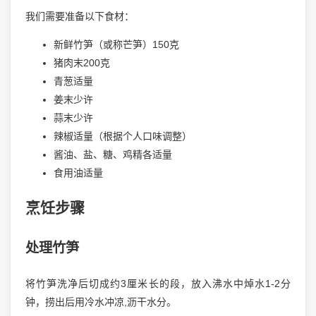
我们需要准备以下食材：
新鲜竹笋（或称芒笋）150克
猪肉末200克
青葱适量
姜末少许
蒜末少许
辣椒适量（根据个人口味调整）
酱油、盐、糖、鸡精各适量
食用油适量
烹饪步骤
处理竹笋
将竹笋洗净后切成约3厘米长的段，放入沸水中焯水1-2分
钟，捞出后用冷水冲凉,沥干水分。