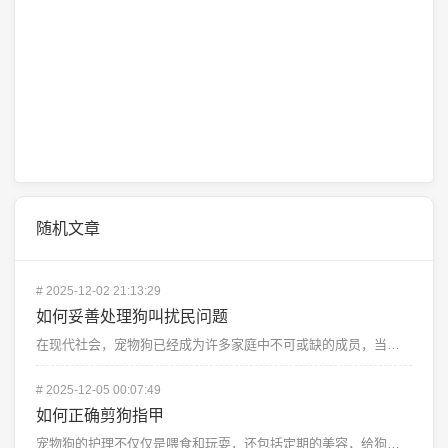
随机文章
#
2025-12-02 21:13:29
如何妥善处理狗叫扰民问题
在现代社会，宠物狗已经成为许多家庭中不可或缺的成员，当它们在夜晚或清晨时分吠叫时，往往会打扰到邻居的...
#
2025-12-05 00:07:49
如何正确剪狗指甲
宠物狗的护理不仅仅是喂食和玩耍，还包括定期的美容，给狗狗修剪指甲是保持其爪子健康的重要一环，正确的剪...