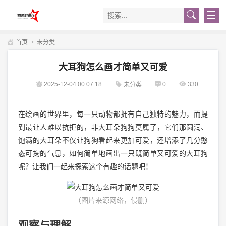
首页
>
未分类
大耳狗怎么画才简单又可爱
2025-12-04 00:07:18
0
330
未分类
在绘画的世界里，每一只动物都拥有自己独特的魅力，而提
到最让人难以抗拒的，非大耳朵狗狗莫属了，它们那圆润、
饱满的大耳朵不仅让狗狗看起来更加可爱，还增添了几分憨
态可掬的气息，如何简单地画出一只既简单又可爱的大耳狗
呢？让我们一起来探索这个有趣的话题吧！
（图片来源网络，侵删）
观察与理解