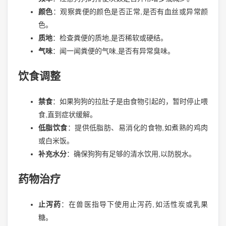
颜色
：观察粪便的颜色是否正常,是否有血丝或异常颜
色。
质地
：检查粪便的质地,是否稀软或硬结。
气味
：闻一闻粪便的气味,是否有异常臭味。
饮食调整
禁食
：如果狗狗的拉肚子是由食物引起的，暂时停止喂
食,直到症状缓解。
低脂饮食
：提供低脂肪、易消化的食物,如煮熟的鸡肉
或白米饭。
补充水分
：确保狗狗有足够的清水饮用,以防脱水。
药物治疗
止泻药
：在兽医指导下使用止泻药,如活性炭或乳果
糖。