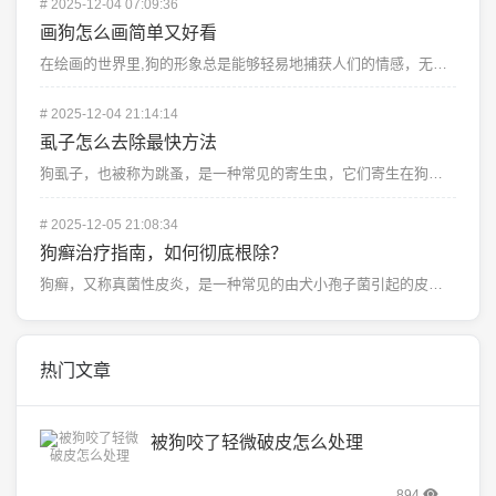
#
2025-12-04 07:09:36
画狗怎么画简单又好看
在绘画的世界里,狗的形象总是能够轻易地捕获人们的情感，无论是活泼的小狗还是忠诚的猎犬，它们总能以独特...
#
2025-12-04 21:14:14
虱子怎么去除最快方法
狗虱子，也被称为跳蚤，是一种常见的寄生虫，它们寄生在狗的毛发中，给宠物和主人带来痛苦,以下是一些快速...
#
2025-12-05 21:08:34
狗癣治疗指南，如何彻底根除？
狗癣，又称真菌性皮炎，是一种常见的由犬小孢子菌引起的皮肤病，它不仅影响狗狗的外观，还可能引发严重的健...
热门文章
被狗咬了轻微破皮怎么处理
894