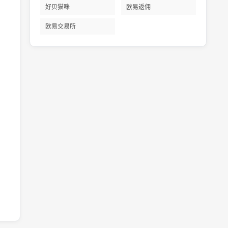
好贝猫咪
欧易返佣
欧易交易所