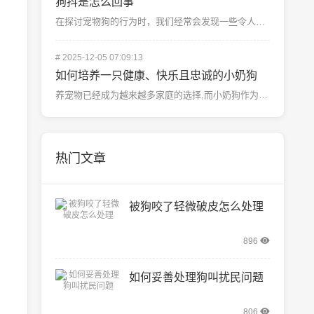
狗抖是怎么回事
在探讨宠物狗的行为时，我们经常会发现一些令人困惑的现象。“狗抖”这一行为可能让许多主人感到困惑和不安...
#
2025-12-05 07:09:13
如何培养一只健康、快乐且忠诚的小奶狗
养宠物已经成为越来越多家庭的选择,而小奶狗作为活泼可爱的宠物之一，受到了许多家长的喜爱，如何正确地照...
热门文章
被狗咬了轻微破皮怎么处理
896
如何妥善处理狗叫扰民问题
806