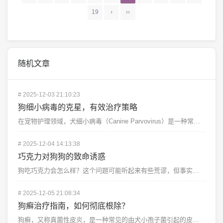
19
›
››
随机文章
#
2025-12-03 21:10:23
狗细小病毒的克星，有效治疗策略
在宠物护理领域，犬细小病毒（Canine Parvovirus）是一种常见的、具有高度传染性的病毒性...
#
2025-12-04 14:13:38
巧克力对狗狗的致命诱惑
狗吃巧克力会怎么样？这个问题可能听起来有些荒谬，但事实确实如此，巧克力对狗狗来说是有毒的，即使是少量...
#
2025-12-05 21:08:34
狗癣治疗指南，如何彻底根除？
狗癣，又称真菌性皮炎，是一种常见的由犬小孢子菌引起的皮肤病，它不仅影响狗狗的外观，还可能引发严重的健...