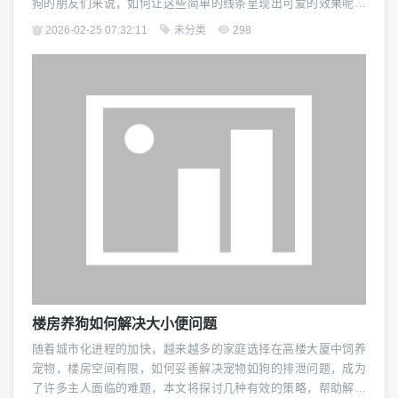
狗的朋友们来说，如何让这些简单的线条呈现出可爱的效果呢？
本文将为你揭秘线条狗如何画得既可爱又生动。（图片来源网
2026-02-25 07:32:11
未分类
298
络，侵删） 了解线条狗的基本特点至关重要,线条狗通常指的是那
些以直线和曲线为主要特征的画作，它们的线条流畅、简洁，能
够给人一种干净利落的感觉，为了让线条狗看起来更...
楼房养狗如何解决大小便问题
随着城市化进程的加快，越来越多的家庭选择在高楼大厦中饲养
宠物，楼房空间有限，如何妥善解决宠物如狗的排泄问题，成为
了许多主人面临的难题，本文将探讨几种有效的策略，帮助解决