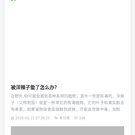
有着良好的身体素质,能够承受一定程度的伤害。...
被洋辣子蛰了怎么办？
在野外,狗可能会遇到各种各样的植物，其中一些是有毒的，洋辣
子（又称刺茄）就是一种常见的有毒植物，它的叶子和果实都含
有毒素，如果被狗误食或接触到皮肤，可能会导致中毒，当狗被
洋辣子蛰了时，主人需要采取正确的措施来处理这种情况。（图
2026-02-22 07:36:25
未分类
338
片来源网络，侵删） 要立即将狗从危险的环境中带出来,避免它继
续接触洋辣子，观察狗的症状，如果狗只是轻微地感到不适，可