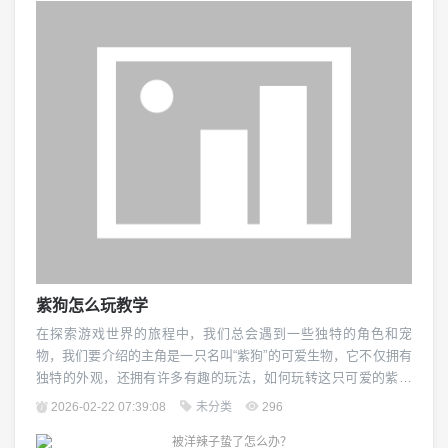
年龄在18周岁以上； 身体健康,无传染病； 有固定的住所和稳定
的工作或生活来源； 具...
紫狗怎么玩教学
在探索游戏世界的旅程中，我们总会遇到一些独特的角色和宠
物，我们要介绍的主角是一只名叫“紫狗”的可爱生物，它不仅拥有
独特的外观，还拥有许多有趣的玩法，如何玩转这只可爱的紫狗
呢？就让我们一起来学习吧！ 让我们了解一下紫狗的基本属性，
2026-02-22 07:39:08
未分类
296
紫狗是一种非常聪明的宠物，它能够学习和掌握各种技能，它的
智力等级为10，这意味着它能够快速地理解和执行命令，紫狗还