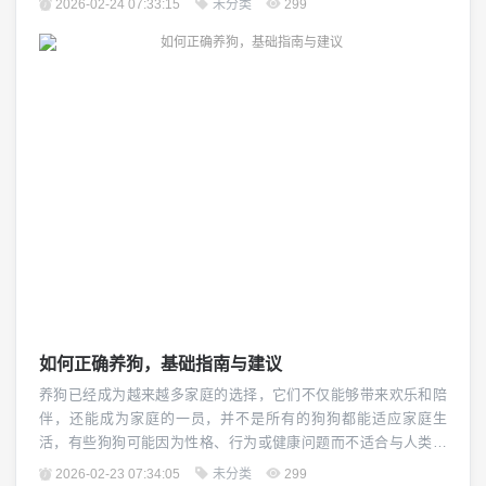
2026-02-24 07:33:15
未分类
299
（图片来源网络，侵删） 选择合适的材料 要选择适合你狗狗体型
和活动范围的材料,对于活泼好动的狗狗，可以选择轻便、透气性
好的布料，如棉质或尼龙；而对于较为安静的...
如何正确养狗，基础指南与建议
养狗已经成为越来越多家庭的选择，它们不仅能够带来欢乐和陪
伴，还能成为家庭的一员，并不是所有的狗狗都能适应家庭生
活，有些狗狗可能因为性格、行为或健康问题而不适合与人类共
同生活，在决定养狗之前，了解如何正确地养狗是非常重要的，
2026-02-23 07:34:05
未分类
299