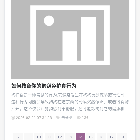
以给它喝些水，让它休息一会儿，但如果狗出现了...
如何教育你的狗避免护食行为
狗护食是一种常见的行为,它通常发生在狗狗感到威胁或害怕时，
这种行为可能会导致狗狗在吃东西的时候突然停止，或者将食物
推开，这不仅会让狗狗感到不舒服，还可能影响到它的健康和营
养摄入，教育狗狗避免护食行为是非常重要的。 要理解狗狗为什
2026-02-21 07:34:28
未分类
136
么会有护食的行为,这可能是由于恐惧、焦虑、不信任或缺乏安全
感等原因导致的，了解这些原因可以帮助你更好地应对这个问
题。 要有耐心和恒心,训练狗狗需要时间和耐心...
‹‹
‹
10
11
12
13
14
15
16
17
18