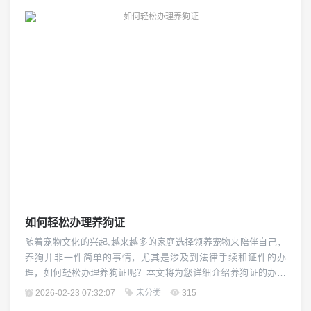
本文将为您提供一些关于养狗的基本知识和建议,帮助您为新成员
选择一个合适的家。（图片来源网络，侵删） 选择合适的狗狗 您
需要选择一只适合自己生活方式的狗狗,不同的狗...
如何轻松办理养狗证
随着宠物文化的兴起,越来越多的家庭选择领养宠物来陪伴自己，
养狗并非一件简单的事情，尤其是涉及到法律手续和证件的办
理，如何轻松办理养狗证呢？本文将为您详细介绍养狗证的办理
流程和注意事项。（图片来源网络，侵删） 了解养狗证的办理条
2026-02-23 07:32:07
未分类
315
件 您需要了解养狗证的办理条件,申请养狗证需要满足以下条件：