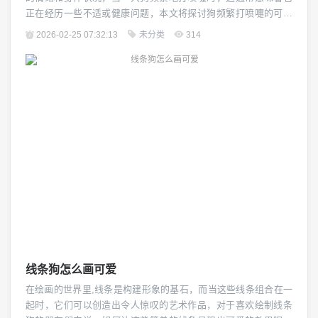
正在经历一些不适或健康问题，本文将探讨狗频繁打喷嚏的可能
原因,并提供一些建议来帮助解决这个问题。 我们需要了解狗打喷
2026-02-25 07:32:13
未分类
314
嚏的原因，狗打喷嚏通常是由于过敏、感染、呼吸道刺激或其他
健康问题引起的，过敏是最常见的原因之一，特别是对于有过敏
体质的狗来说，它们可能会对花粉、尘螨、宠物皮屑...
线条狗怎么画可爱
在绘画的世界里,线条是构建形象的基石，而当这些线条组合在一
起时，它们可以创造出令人惊叹的艺术作品，对于喜欢绘制线条