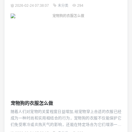
楼房养狗时遇到的“大小便”问题。 建立固定的排泄时间是基础，对
2026-02-24 07:38:07
未分类
294
于狗狗来说，规律的排便习惯有助于它们更好地适应环境，减少
焦虑和压力，主人可以设定每天固定的时间带狗狗外出排泄，无
论是早晨、中午还是晚上，让狗狗养成定时排便的...
宠物狗的衣服怎么做
随着人们对宠物的关爱程度日益增加,给宠物穿上合适的衣服已经
成为一种时尚和实用相结合的行为，宠物狗的衣服不仅能保护它
们免受寒冷或炎热天气的影响，还能在特定场合为它们增添一抹
亮丽的色彩，如何为你的狗狗制作一件既舒适又时尚的衣服呢？