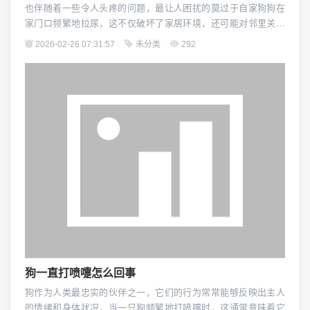
也伴随着一些令人头疼的问题，最让人困扰的莫过于自家狗狗在
家门口频繁地拉尿，这不仅破坏了家居环境，还可能对邻里关系
造成影响，面对这种情况,我们该如何妥善处理呢？（图片来源网
2026-02-26 07:31:57
未分类
292
络，侵删） 了解原因 我们需要了解狗狗为何会在家门口拉尿，这
可能是因为狗狗感到安全或舒适，认为这是一个方便的地方，也
可能是由于训练不当，狗狗没有学会正确的排泄...
狗一直打喷嚏怎么回事
狗作为人类最忠实的伙伴之一，它们的行为常常能够反映出主人
的情绪和身体状况，当一只狗频繁地打喷嚏时，这通常意味着它