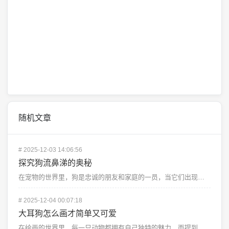
随机文章
#
2025-12-03 14:06:56
探究狗流鼻涕的奥秘
在宠物的世界里，狗是忠诚的朋友和家庭的一员，当它们出现流鼻涕的情况时，主人往往会感到困惑和担忧，狗流...
#
2025-12-04 00:07:18
大耳狗怎么画才简单又可爱
在绘画的世界里，每一只动物都拥有自己独特的魅力，而提到最让人难以抗拒的，非大耳朵狗狗莫属了，它们那圆...