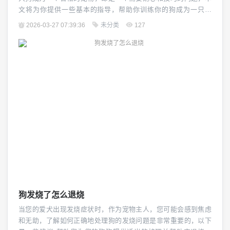
文将为你提供一些基本的指导，帮助你训练你的狗成为一只听
话、友好的宠物。（图片来源网络，侵删） 了解你的狗是至关重
2026-03-27 07:39:36
未分类
127
要的，每只狗的性格、行为习惯和学习能力都有所不同，因此你
需要花时间去了解你的狗，观察它的行为，了解它的喜好和不喜
欢的事物,这将帮助你制定出适合你的狗的训练计划。...
狗发烧了怎么退烧
当您的爱犬出现发烧症状时，作为宠物主人，您可能会感到焦虑
和无助，了解如何正确地处理狗的发烧问题是非常重要的，以下