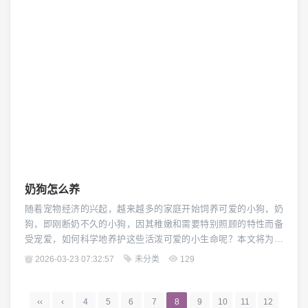
拉多犬是一种活泼好动、社交性强的犬种，适合户外...
奶狗怎么养
随着宠物经济的兴起，越来越多的家庭开始饲养可爱的小狗，奶
狗，即刚断奶不久的小狗，因其稚嫩和需要特别照顾的特性而备
受宠爱，如何科学地养护这些活泼可爱的小生命呢？本文将为你
提供一些实用的建议。（图片来源网络，侵删） 饮食管理 奶狗的
2026-03-23 07:32:57
未分类
129
饮食管理是至关重要的，它们需要高质量的狗粮来满足成长的需
求，选择适合幼犬的狗粮时，应确保其蛋白质、脂肪和碳水化合
物的比例合理，以满足奶狗快速生长的能量需求，...
‹‹
‹
4
5
6
7
8
9
10
11
12