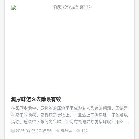
这一神秘面纱。（图片来源网络，侵删） 声音的产生 让我们来了
解一下声音是如何产生的,声音是由物体振动产生的，当声波通过
空气或其他介质传播时，这些微小的振动就形...
狗尿味怎么去除最有效
在家庭生活中，宠物狗的尿液常常成为令人头疼的问题，无论是
在家里的地毯、家具还是衣物上，一旦沾上了狗尿味，不仅难以
清除，还会留下难闻的气味，如何有效地去除狗尿味呢？本文将
为你提供一些实用的建议和技巧。（图片来源网络，侵删） 我们
2026-03-25 07:35:56
未分类
127
需要了解狗尿味产生的原因，狗尿味主要是由于尿液中的氨气、