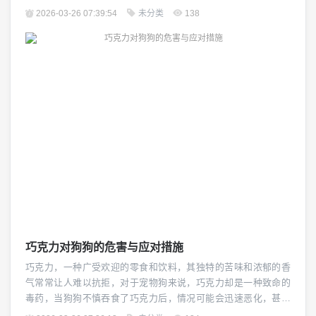
将探讨导致狗狗不爱吃饭的几个可能原因，并提供相应的建议和
2026-03-26 07:39:54
未分类
138
解决方案。（图片来源网络，侵删） 我们要了解的是,狗狗的饮食
需求与人类不同，它们需要高质量的蛋白质、必需脂肪酸、维生
素和矿物质等营养成分来维持健康，如果狗狗的饮...
巧克力对狗狗的危害与应对措施
巧克力，一种广受欢迎的零食和饮料，其独特的苦味和浓郁的香
气常常让人难以抗拒，对于宠物狗来说，巧克力却是一种致命的
毒药，当狗狗不慎吞食了巧克力后，情况可能会迅速恶化，甚至
可能导致死亡,了解巧克力对狗狗的危害以及如何应对这种情况至