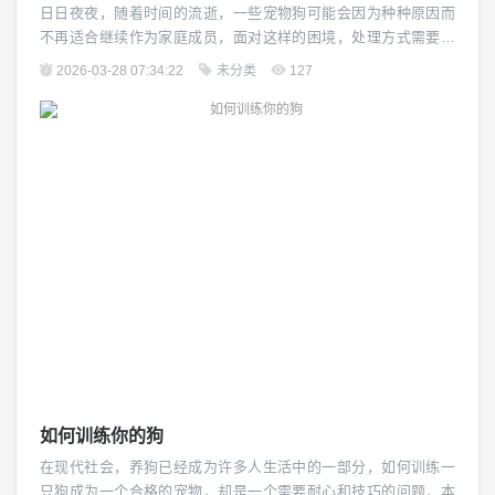
日日夜夜，随着时间的流逝，一些宠物狗可能会因为种种原因而
不再适合继续作为家庭成员，面对这样的困境，处理方式需要既
体贴又果断，本文将探讨如何处理不想养了的狗,以期给那些面临
2026-03-28 07:34:22
未分类
127
同样问题的人提供一些参考。（图片来源网络，侵删） 认识到这
是一个自然的过程，随着时间的推移，宠物狗会老去，健康问题
或性格变化可能迫使主人重新考虑他们的决定，在这...
如何训练你的狗
在现代社会，养狗已经成为许多人生活中的一部分，如何训练一
只狗成为一个合格的宠物，却是一个需要耐心和技巧的问题，本