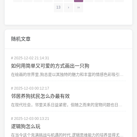
13
›
››
随机文章
#
2025-12-02 21:14:31
如何用简单又可爱的方式画出一只狗
在绘画的世界里,狗总是以其独特的魅力和丰富的情感色彩吸引着无数艺术家的注意，无论是在街头巷尾，还是在...
#
2025-12-03 00:12:17
邻居养狗扰民怎么办最有效
在现代社会，邻里关系日益紧密，但随之而来的宠物问题也日益凸显，特别是一些居民家中养狗，不仅给自家带来...
#
2025-12-03 00:13:21
逻辑狗怎么玩
在当今这个充满挑战与机遇的时代,逻辑思维能力的培养显得尤为重要，而“逻辑狗”作为一种寓教于乐的智力游...