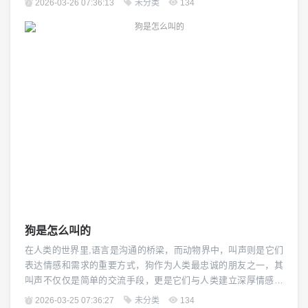
2026-03-26 07:36:13
未分类
134
关重要。（图片来源网络，侵删） 巧克力对狗狗的危害 巧克力中
的主要成分是可可碱（Theobromine），这是一种中枢神经兴奋
剂，当狗狗摄入巧克力后，可可碱会...
狗是怎么叫的
在人类的世界里,语言是沟通的桥梁，而动物界中，叫声则是它们
表达情感和需求的重要方式，狗作为人类最忠诚的朋友之一，其
叫声不仅仅是简单的交流手段，更是它们与人类建立深厚情感联
系的纽带，狗是如何发出这些美妙的声音的呢？本文将为您揭开
2026-03-25 07:36:27
未分类
134