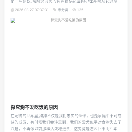
是一些建议,帮助您为您的狗狗提供适当的护理并帮助它退烧。
（图片来源网络，侵删） 观察症状 仔细观察您的狗狗是否表现出
2026-03-27 07:37:31
未分类
135
以下症状： 体温升高（通常超过39°C或102°F） 精神萎靡或食欲
减退 呼吸急促或困难 流鼻涕或咳嗽 皮肤发红或出现疹子 呕吐或
腹泻 结...
探究狗不爱吃饭的原因
在宠物的世界里,狗狗不仅是我们忠实的伙伴，也是家庭中不可或
缺的成员，有时候我们会注意到，我们的爱犬似乎对食物失去了
兴趣，不再像以前那样活泼地进食，这究竟是怎么回事呢？本文