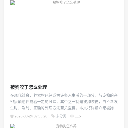
硫化氢等化学物质挥发到空气中，与空气接触后形成的一种刺激
性气味，要去除狗尿味,关键在于减少这些化学物质的...
被狗咬了怎么处理
在现代社会，养宠物已经成为许多人生活的一部分，与宠物的亲
密接触也伴随着一定的风险，其中之一就是被狗咬伤，当不幸发
生时，及时、正确的处理方法至关重要，本文将详细介绍被狗咬
后的正确处理步骤,帮助您安全地应对这一紧急情况。（图片来源
2026-03-24 07:33:20
未分类
115
网络，侵删） 立即评估伤口 清洁伤口：使用肥皂和清水彻底清洗
伤口，去除任何可能的污物或细菌，避免使用酒精或过度清洁剂,