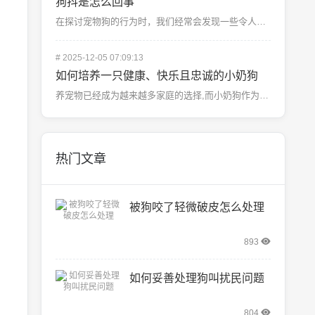
狗抖是怎么回事
在探讨宠物狗的行为时，我们经常会发现一些令人困惑的现象。“狗抖”这一行为可能让许多主人感到困惑和不安...
#
2025-12-05 07:09:13
如何培养一只健康、快乐且忠诚的小奶狗
养宠物已经成为越来越多家庭的选择,而小奶狗作为活泼可爱的宠物之一，受到了许多家长的喜爱，如何正确地照...
热门文章
被狗咬了轻微破皮怎么处理
893
如何妥善处理狗叫扰民问题
804