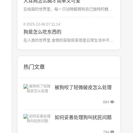
大耳狗怎么画才简单又可爱
在绘画的世界里，每一只动物都拥有自己独特的魅力，而提到最让人难以抗拒的，非大耳朵狗狗莫属了，它们那圆...
#
2025-12-06 07:11:14
狗是怎么吃东西的
在人类的世界里,食物的获取和享用是日常生活中不可或缺的一部分，而在这个星球上，有一种动物，它们以独特...
热门文章
被狗咬了轻微破皮怎么处理
884
如何妥善处理狗叫扰民问题
794