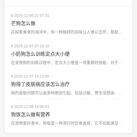
#
2025-12-06 21:07:31
芒狗怎么做
在探索美食的海洋中，有一种独特的风味让人难以忘怀，那就是来自东南亚的美味——芒狗，这种看似普通却蕴含...
#
2025-12-07 07:10:10
小奶狗怎么训练定点大小便
在宠物狗的训练过程中，定点大小便是一项重要的技能，对于新手铲屎官来说，如何训练小奶狗定点大小便是一项...
#
2025-12-07 14:15:00
狗得了皮肤病应该怎么治疗
狗的皮肤问题可以由多种原因引起，包括过敏、寄生虫感染、真菌感染或细菌感染等，当您的爱犬出现皮肤问题时...
#
2025-12-08 14:09:43
狗饭怎么做有营养
在宠物爱好者中，狗饭是一种流行的饮食选择，它不仅能满足狗狗对食物的渴望，还能确保它们获得均衡的营养，...