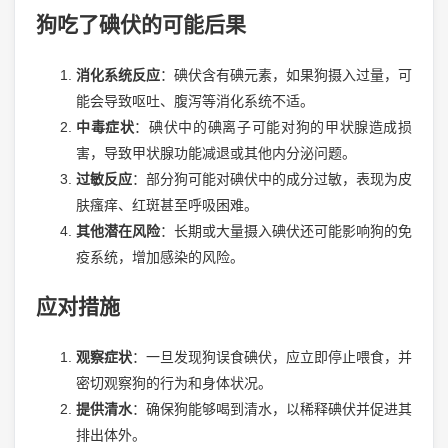
狗吃了碘伏的可能后果
消化系统反应
：碘伏含有碘元素，如果狗摄入过量，可
能会导致呕吐、腹泻等消化系统不适。
中毒症状
：碘伏中的碘离子可能对狗的甲状腺造成损
害，导致甲状腺功能减退或其他内分泌问题。
过敏反应
：部分狗可能对碘伏中的成分过敏，表现为皮
肤瘙痒、红斑甚至呼吸困难。
其他潜在风险
：长期或大量摄入碘伏还可能影响狗的免
疫系统，增加感染的风险。
应对措施
观察症状
：一旦发现狗误食碘伏，应立即停止喂食，并
密切观察狗的行为和身体状况。
提供清水
：确保狗能够喝到清水，以稀释碘伏并促进其
排出体外。